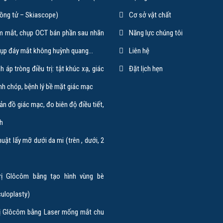
Chuyên Gia Cố Vấn Cao C
ồng tử – Skiascope)
Cơ sở vật chất
m mắt, chụp OCT bán phần sau nhãn
Năng lực chúng tôi
Nguyên Phó Giám Đốc, Nguyên 
hụp đáy mắt không huỳnh quang…
Liên hệ
Khoa Mắt Nhi Bệnh viện Mắt TP. H
h áp tròng điều trị: tật khúc xạ, giác
Đặt lịch hẹn
nghiệm hơn 30 năm về…
nh chóp, bệnh lý bề mặt giác mạc
Xem chi tiết
n đồ giác mạc, đo biên độ điều tiết,
nh
uật lấy mỡ dưới da mi (trên , dưới, 2
rị Glôcôm bằng tạo hình vùng bè
culoplasty)
rị Glôcôm bằng Laser mống mắt chu