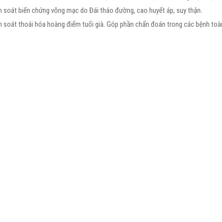
 soát biến chứng võng mạc do Đái tháo đường, cao huyết áp, suy thận.
 soát thoái hóa hoàng điểm tuổi già. Góp phần chẩn đoán trong các bệnh toàn
.CKII NGUYỄN TRÍ DŨNG
BS.CKI NGUYỄN ĐỨC T
m Đốc Chuyên Môn Cấp Cao
Giám Đốc Chuyên Môn
Phó Giám đốc điều hành Bệnh viện
Tốt nghiệp Bác sĩ chuyên khoa I
 TP.HCM; Nguyên Trưởng Khoa
ngành Nhãn Khoa năm 2014 Bác s