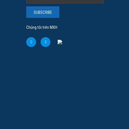
ấp
Chuyên Gia Cao Cấp
SUBSCRIBE
Trưởng
Nguyên Trưởng Khoa Tổng Hợp Bệnh viện
Chúng tôi trên MXH
CM. Kinh
Mắt TP.HCM. 👨‍⚕️BS đã có hơn 30 năm kinh
nghiệm khám hội chẩn…
Xem chi tiết