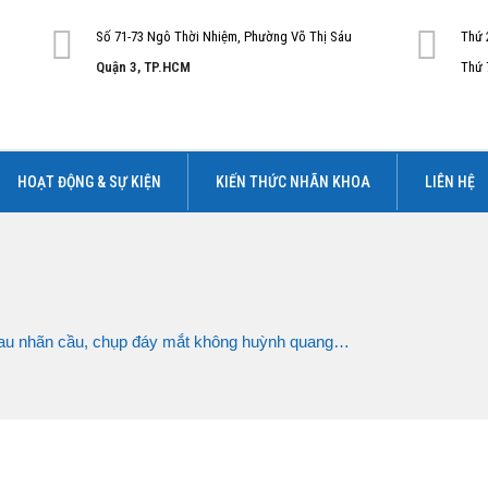
Số 71-73 Ngô Thời Nhiệm, Phường Võ Thị Sáu
Thứ 
Quận 3, TP.HCM
Thứ 
HOẠT ĐỘNG & SỰ KIỆN
KIẾN THỨC NHÃN KHOA
LIÊN HỆ
au nhãn cầu, chụp đáy mắt không huỳnh quang…