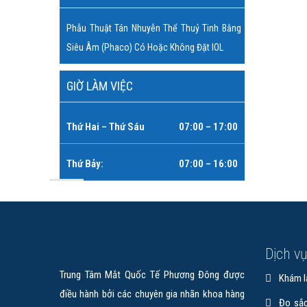
Glaucom
Phẫu Thuật Tán Nhuyễn Thể Thuỷ Tinh Bằng
Siêu Âm (Phaco) Có Hoặc Không Đặt IOL
GIỜ LÀM VIỆC
Thứ Hai – Thứ Sáu
07:00 – 17:00
Thứ Bảy:
07:00 – 16:00
Dịch v
Trung Tâm Mắt Quốc Tế Phương Đông được
Khám l
điều hành bởi các chuyên gia nhãn khoa hàng
Đo sắc