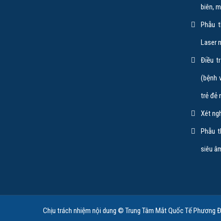
biên, 
Phẫu t
Laser 
BS.CK
Điều t
(bệnh 
C
trẻ đẻ
Nguyên
Xét ng
viện Mắ
Phẫu t
siêu â
Chịu trách nhiệm nội dung ©
Trung Tâm Mắt Quốc Tế Phương 
←pre