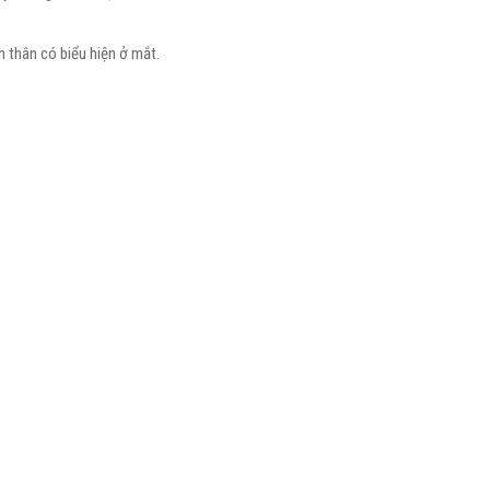
 thân có biểu hiện ở mắt.
RỌNG
BS.CKII NGUYỄN HOÀNG CẨN
Chuyên Gia Cố Vấn Cao Cấp
 chuyên
Nguyên Trưởng Phòng Chỉ đạo tuyến Bệnh
ĩ hơn 15
viện Mắt TP. HCM. Nguyên Giám đốc