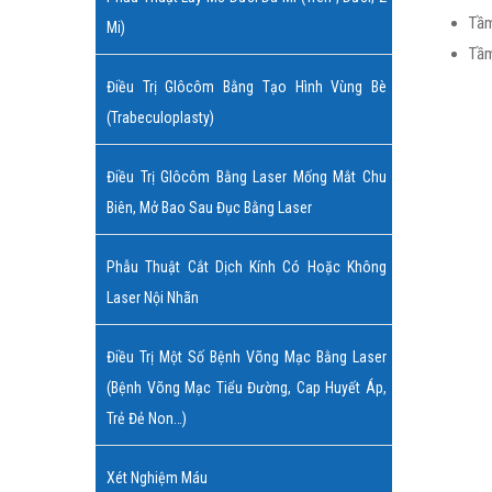
Tầm
Mi)
Tầm
Điều Trị Glôcôm Bằng Tạo Hình Vùng Bè
(Trabeculoplasty)
Điều Trị Glôcôm Bằng Laser Mống Mắt Chu
Biên, Mở Bao Sau Đục Bằng Laser
Phẫu Thuật Cắt Dịch Kính Có Hoặc Không
Laser Nội Nhãn
BS
Điều Trị Một Số Bệnh Võng Mạc Bằng Laser
Giá
(bệnh Võng Mạc Tiểu Đường, Cap Huyết Áp,
Trẻ Đẻ Non…)
Nguyên 
Mắt
Xét Nghiệm Máu