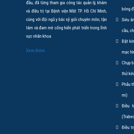
đầu, đã từng tham gia công tác quản lý, khám
bóng đ
và điều trị tại Bệnh viện Mắt TP. Hồ Chí Minh,
cùng với đội ngũ y bác sỹ giỏi chuyên môn, tận
Siêu â
tâm và đam mê cống hiến phát triển trong lĩnh
cầu, c
vực nhãn khoa
Đặt kín
Xem thêm
mạc hì
Chụp bả
thử kí
Phẫu th
mi)
Điều t
(Trabe
Điều t