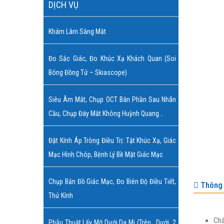
DỊCH VỤ
Khám Lâm Sàng Mắt
Đo Sắc Giác, Đo Khúc Xạ Khách Quan (soi
Bóng Đồng Tử – Skiascope)
Siêu Âm Mắt, Chụp OCT Bán Phần Sau Nhãn
Cầu, Chụp Đáy Mắt Không Huỳnh Quang…
Đặt Kính Áp Tròng Điều Trị: Tật Khúc Xạ, Giác
Mạc Hình Chóp, Bệnh Lý Bề Mặt Giác Mạc
Chụp Bản Đồ Giác Mạc, Đo Biên Độ Điều Tiết,
Thông 
Thử Kính
Chẩ
Phẫu Thuật Lấy Mỡ Dưới Da Mi (trên , Dưới, 2