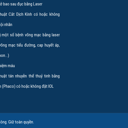
mở bao sau đục bằng Laser
huật Cắt Dịch Kính có hoặc không
nội nhãn
II VÕ NGUYÊN UYÊN THẢO
rị một số bệnh võng mạc bằng laser
võng mạc tiểu đường, cap huyết áp,
huyên Gia Cố Vấn Cao Cấp
 non…)
 Phó Trưởng Khoa Khám mắt Bệnh
hiệm máu
t TP.HCM. Bác sỹ Võ Nguyên Uyên
huật tán nhuyễn thể thuỷ tinh bằng
Thảo có hơn 25 năm…
m (Phaco) có hoặc không đặt IOL
Xem chi tiết
Đông
. Giữ toàn quyền.
v
1
2
next→