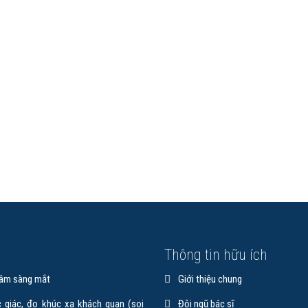
a Bệnh viện Mắt TP.HCM; Nguyên
năm kinh nghiệm…
Trưởng…
Xem chi tiết
Xem chi tiết
ụ
Thông tin hữu ích
âm sàng mắt
Giới thiệu chung
BS.CKII VÕ THỊ CHINH
 giác, đo khúc xạ khách quan (soi
Đội ngũ bác sĩ