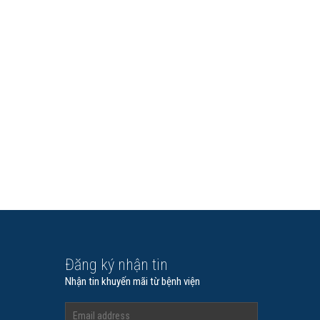
chuyên môn Bệnh viện Mắt Quốc…
Xem chi tiết
Đăng ký nhận tin
Nhận tin khuyến mãi từ bệnh viện
 NGA
BS.CKII NGUYỄN ĐỖ NGUYÊN