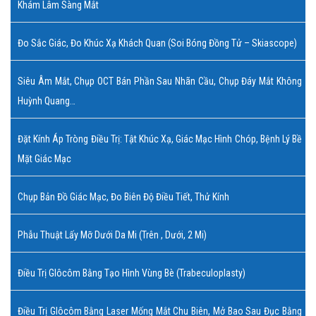
Khám Lâm Sàng Mắt
Đo Sắc Giác, Đo Khúc Xạ Khách Quan (soi Bóng Đồng Tử – Skiascope)
Siêu Âm Mắt, Chụp OCT Bán Phần Sau Nhãn Cầu, Chụp Đáy Mắt Không
Huỳnh Quang…
Đặt Kính Áp Tròng Điều Trị: Tật Khúc Xạ, Giác Mạc Hình Chóp, Bệnh Lý Bề
Mặt Giác Mạc
Chụp Bản Đồ Giác Mạc, Đo Biên Độ Điều Tiết, Thử Kính
Phẫu Thuật Lấy Mỡ Dưới Da Mi (trên , Dưới, 2 Mi)
Điều Trị Glôcôm Bằng Tạo Hình Vùng Bè (Trabeculoplasty)
Điều Trị Glôcôm Bằng Laser Mống Mắt Chu Biên, Mở Bao Sau Đục Bằng