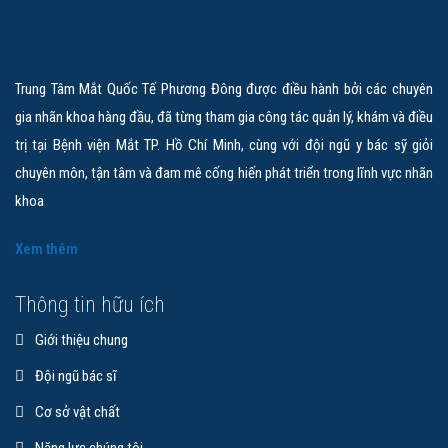
Nguyên Phó Giám đốc điều hành Bệnh viện Mắt TP.HCM; Nguyên
Trưởng Khoa Glaucoma Bệnh viện Mắt TP.HCM; Nguyên Trưởng…
Trung Tâm Mắt Quốc Tế Phương Đông được điều hành bởi các chuyên
Xem chi tiết
gia nhãn khoa hàng đầu, đã từng tham gia công tác quản lý, khám và điều
trị tại Bệnh viện Mắt TP. Hồ Chí Minh, cùng với đội ngũ y bác sỹ giỏi
chuyên môn, tận tâm và đam mê cống hiến phát triển trong lĩnh vực nhãn
khoa
Xem thêm
Thông tin hữu ích
Giới thiệu chung
Đội ngũ bác sĩ
Cơ sở vật chất