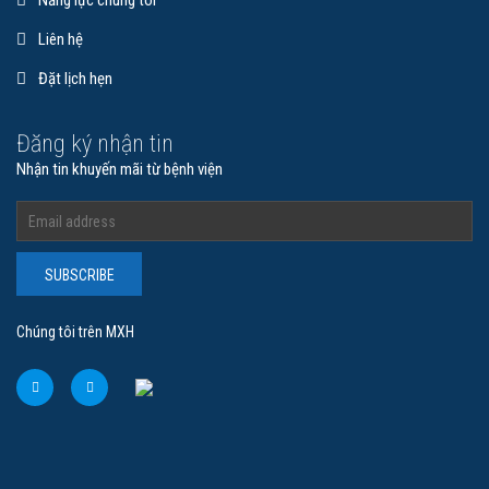
Năng lực chúng tôi
BS.CKI NGUYỄN ĐỨC TRỌNG
Liên hệ
Đặt lịch hẹn
Giám Đốc Chuyên Môn
Đăng ký nhận tin
Tốt nghiệp Bác sĩ chuyên khoa I chuyên ngành Nhãn Khoa năm 2014
Nhận tin khuyến mãi từ bệnh viện
Bác sĩ hơn 15 năm kinh nghiệm…
Xem chi tiết
SUBSCRIBE
Chúng tôi trên MXH