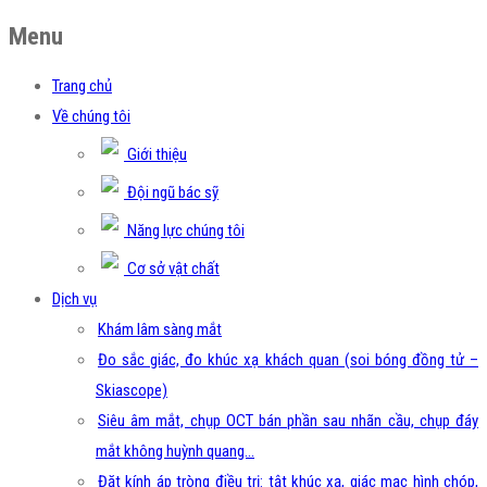
Menu
Trang chủ
Về chúng tôi
Giới thiệu
Đội ngũ bác sỹ
Năng lực chúng tôi
Cơ sở vật chất
Dịch vụ
Khám lâm sàng mắt
Đo sắc giác, đo khúc xạ khách quan (soi bóng đồng tử –
Skiascope)
Siêu âm mắt, chụp OCT bán phần sau nhãn cầu, chụp đáy
mắt không huỳnh quang…
Đặt kính áp tròng điều trị: tật khúc xạ, giác mạc hình chóp,