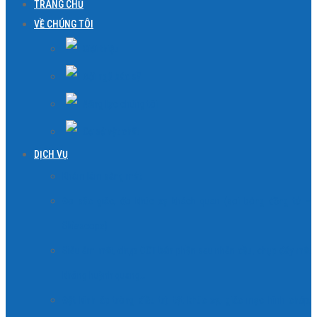
TRANG CHỦ
VỀ CHÚNG TÔI
Giới thiệu
Đội ngũ bác sỹ
Năng lực chúng tôi
Cơ sở vật chất
DỊCH VỤ
Khám lâm sàng mắt
Đo sắc giác, đo khúc xạ khách quan (soi bóng đồng tử –
Skiascope)
Siêu âm mắt, chụp OCT bán phần sau nhãn cầu, chụp đáy mắt
không huỳnh quang…
Đặt kính áp tròng điều trị: tật khúc xạ, giác mạc hình chóp,