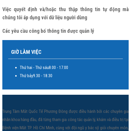
Việc quyết định và/hoặc thu thập thông tin tự động mà
chúng tôi áp dụng với dữ liệu người dùng
Các yêu cầu công bố thông tin được quản lý
GIỜ LÀM VIỆC
Thứ hai - Thứ sáu
8.00 - 17.00
Thứ bảy
9.30 - 18.30
Trung Tâm Mắt Quốc Tế Phương Đông được điều hành bởi các chuyên gia
nhãn khoa hàng đầu, đã từng tham gia công tác quản lý, khám và điều trị tại
Bệnh viện Mắt TP. Hồ Chí Minh, cùng với đội ngũ y bác sỹ giỏi chuyên môn,