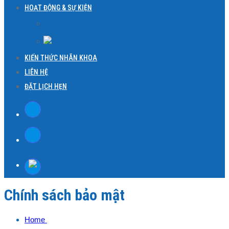
HOẠT ĐỘNG & SỰ KIỆN
Tin tức
Chương trình ưu đãi
KIẾN THỨC NHÃN KHOA
LIÊN HỆ
ĐẶT LỊCH HẸN
Chính sách bảo mật
Home