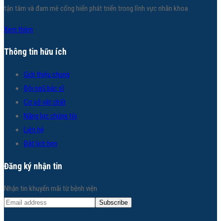
tận tâm và đam mê cống hiến phát triển trong lĩnh vực nhãn khoa
Xem thêm
Thông tin hữu ích
Giới thiệu chung
Đội ngũ bác sĩ
Cơ sở vật chất
Năng lực chúng tôi
Liên hệ
Đặt lịch hẹn
Đăng ký nhận tin
Nhận tin khuyến mãi từ bệnh viện
Subscribe