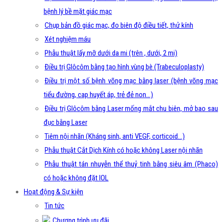
bệnh lý bề mặt giác mạc
Chụp bản đồ giác mạc, đo biên độ điều tiết, thử kính
Xét nghiệm máu
Phẫu thuật lấy mỡ dưới da mi (trên , dưới, 2 mi)
Điều trị Glôcôm bằng tạo hình vùng bè (Trabeculoplasty)
Điều trị một số bệnh võng mạc bằng laser (bệnh võng mạc
tiểu đường, cap huyết áp, trẻ đẻ non…)
Điều trị Glôcôm bằng Laser mống mắt chu biên, mở bao sau
đục bằng Laser
Tiêm nội nhãn (Kháng sinh, anti VEGF, corticoid…)
Phẫu thuật Cắt Dịch Kính có hoặc không Laser nội nhãn
Phẫu thuật tán nhuyễn thể thuỷ tinh bằng siêu âm (Phaco)
có hoặc không đặt IOL
Hoạt động & Sự kiện
Tin tức
Chương trình ưu đãi