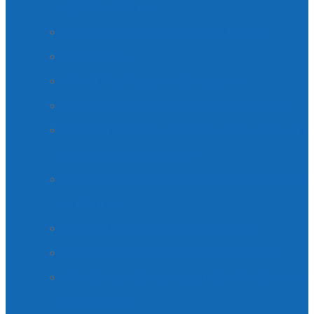
bệnh lý bề mặt giác mạc
Chụp bản đồ giác mạc, đo biên độ điều tiết, thử kính
Xét nghiệm máu
Phẫu thuật lấy mỡ dưới da mi (trên , dưới, 2 mi)
Điều trị Glôcôm bằng tạo hình vùng bè (Trabeculoplasty)
Điều trị một số bệnh võng mạc bằng laser (bệnh võng mạc tiểu
đường, cap huyết áp, trẻ đẻ non…)
Điều trị Glôcôm bằng Laser mống mắt chu biên, mở bao sau
đục bằng Laser
Tiêm nội nhãn (Kháng sinh, anti VEGF, corticoid…)
Phẫu thuật Cắt Dịch Kính có hoặc không Laser nội nhãn
Phẫu thuật tán nhuyễn thể thuỷ tinh bằng siêu âm (Phaco) có
hoặc không đặt IOL