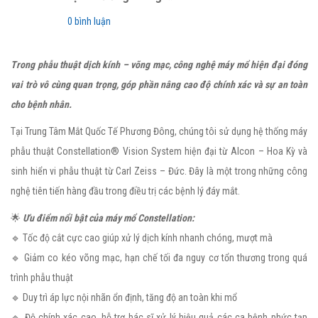
0 bình luận
Trong phẫu thuật dịch kính – võng mạc, công nghệ máy mổ hiện đại đóng
vai trò vô cùng quan trọng, góp phần nâng cao độ chính xác và sự an toàn
cho bệnh nhân.
Tại Trung Tâm Mắt Quốc Tế Phương Đông, chúng tôi sử dụng hệ thống máy
phẫu thuật Constellation® Vision System hiện đại từ Alcon – Hoa Kỳ và
sinh hiển vi phẫu thuật từ Carl Zeiss – Đức. Đây là một trong những công
nghệ tiên tiến hàng đầu trong điều trị các bệnh lý đáy mắt.
🌟
Ưu điểm nổi bật của máy mổ Constellation:
🔹 Tốc độ cắt cực cao giúp xử lý dịch kính nhanh chóng, mượt mà
🔹 Giảm co kéo võng mạc, hạn chế tối đa nguy cơ tổn thương trong quá
trình phẫu thuật
🔹 Duy trì áp lực nội nhãn ổn định, tăng độ an toàn khi mổ
🔹 Độ chính xác cao, hỗ trợ bác sĩ xử lý hiệu quả các ca bệnh phức tạp