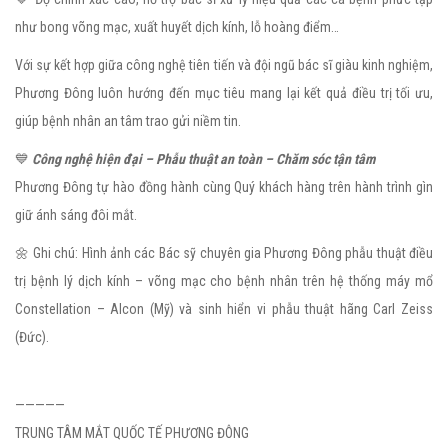
như bong võng mạc, xuất huyết dịch kính, lỗ hoàng điểm…
Với sự kết hợp giữa công nghệ tiên tiến và đội ngũ bác sĩ giàu kinh nghiệm,
Phương Đông luôn hướng đến mục tiêu mang lại kết quả điều trị tối ưu,
giúp bệnh nhân an tâm trao gửi niềm tin.
💙
Công nghệ hiện đại – Phẫu thuật an toàn – Chăm sóc tận tâm
Phương Đông tự hào đồng hành cùng Quý khách hàng trên hành trình gìn
giữ ánh sáng đôi mắt.
🌼 Ghi chú: Hình ảnh các Bác sỹ chuyên gia Phương Đông phẫu thuật điều
trị bệnh lý dịch kính – võng mạc cho bệnh nhân trên hệ thống máy mổ
Constellation – Alcon (Mỹ) và sinh hiển vi phẫu thuật hãng Carl Zeiss
(Đức).
—————
TRUNG TÂM MẮT QUỐC TẾ PHƯƠNG ĐÔNG