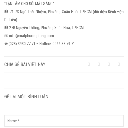
“TẬN TÂM CHO ĐÔI MẮT SÁNG”
🏥 71-73 Ngô Thời Nhiệm, Phường Xuân Hoà, TP.HCM (đối diện Bệnh viện
Da Liễu)
🏥 27B Nguyễn Thông, Phường Xuân Hoà, TP.HCM
📧 info@matphuongdong.com
☎️ (028) 3930.77.71 – Hotline: 0966.88.79.71
CHIA SẺ BÀI VIẾT NÀY
ĐỂ LẠI MỘT BÌNH LUẬN