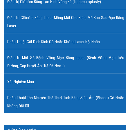
Điều Trị Glôcôm Bằng Tạo Hình Vùng Bè (Trabeculoplasty)
Điều Trị Glôcôm Bằng Laser Mống Mắt Chu Biên, Mở Bao Sau Đục Bằng
Laser
Phẫu Thuật Cắt Dịch Kính Có Hoặc Không Laser Nội Nhãn
Điều Trị Một Số Bệnh Võng Mạc Bằng Laser (bệnh Võng Mạc Tiểu
Đường, Cap Huyết Áp, Trẻ Đẻ Non…)
Xét Nghiệm Máu
Phẫu Thuật Tán Nhuyễn Thể Thuỷ Tinh Bằng Siêu Âm (Phaco) Có Hoặc
Không Đặt IOL