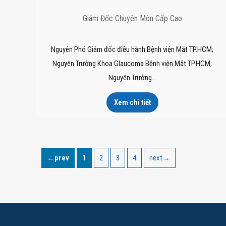
Giám Đốc Chuyên Môn Cấp Cao
Nguyên Phó Giám đốc điều hành Bệnh viện Mắt TP.HCM;
Nguyên Trưởng Khoa Glaucoma Bệnh viện Mắt TP.HCM;
Nguyên Trưởng…
Xem chi tiết
←prev
1
2
3
4
next→