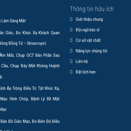
ụ
Thông tin hữu ích
Giới thiệu chung
 Lâm Sàng Mắt
Đội ngũ bác sĩ
ắc Giác, Đo Khúc Xạ Khách Quan
Cơ sở vật chất
 Bóng Đồng Tử – Skiascope)
Năng lực chúng tôi
 Âm Mắt, Chụp OCT Bán Phần Sau
Liên hệ
 Cầu, Chụp Đáy Mắt Không Huỳnh
Đặt lịch hẹn
g…
ính Áp Tròng Điều Trị: Tật Khúc Xạ,
 Mạc Hình Chóp, Bệnh Lý Bề Mặt
 Mạc
 Bản Đồ Giác Mạc, Đo Biên Độ Điều