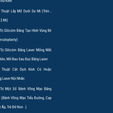
 Thử Kính
 Thuật Lấy Mỡ Dưới Da Mi (trên ,
 2 Mi)
 Trị Glôcôm Bằng Tạo Hình Vùng Bè
eculoplasty)
 Trị Glôcôm Bằng Laser Mống Mắt
Biên, Mở Bao Sau Đục Bằng Laser
 Thuật Cắt Dịch Kính Có Hoặc
g Laser Nội Nhãn
 Trị Một Số Bệnh Võng Mạc Bằng
r (bệnh Võng Mạc Tiểu Đường, Cap
 Áp, Trẻ Đẻ Non…)