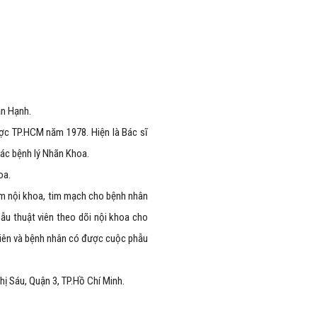
n Hạnh.
ược TP.HCM năm 1978. Hiện là Bác sĩ
ác bệnh lý Nhãn Khoa.
oa.
 nội khoa, tim mạch cho bệnh nhân
ẫu thuật viên theo dõi nội khoa cho
 viên và bệnh nhân có được cuộc phẫu
ị Sáu, Quận 3, TP.Hồ Chí Minh.