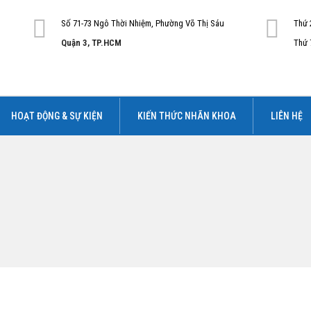
Số 71-73 Ngô Thời Nhiệm, Phường Võ Thị Sáu
Thứ 
Quận 3, TP.HCM
Thứ 
HOẠT ĐỘNG & SỰ KIỆN
KIẾN THỨC NHÃN KHOA
LIÊN HỆ