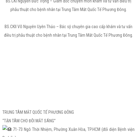
BS.CKI Nguyễn Đức Trọng – Giám đốc chuyên môn khám và tư vấn điều trị
phẫu thuật cho bệnh nhân tại Trung Tâm Mắt Quốc Tế Phương Đông.
BS.CKII Võ Nguyên Uyên Thảo – Bác sỹ chuyên gia cao cấp khám và tư vấn
điều trị phẫu thuật cho bệnh nhân tại Trung Tâm Mắt Quốc Tế Phương Đông.
TRUNG TÂM MẮT QUỐC TẾ PHƯƠNG ĐÔNG
“TẬN TÂM CHO ĐÔI MẮT SÁNG”
71-73 Ngô Thời Nhiệm, Phường Xuân Hòa, TP.HCM (đối diện Bệnh viện