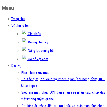
Menu
Trang chủ
Về chúng tôi
Giới thiệu
Đội ngũ bác sỹ
Năng lực chúng tôi
Cơ sở vật chất
Dịch vụ
Khám lâm sàng mắt
Đo sắc giác, đo khúc xạ khách quan (soi bóng đồng tử –
Skiascope)
Siêu âm mắt, chụp OCT bán phần sau nhãn cầu, chụp đáy
mắt không huỳnh quang…
Đặt kính áp tròng điều trị: tật khúc xạ, giác mạc hình chóp,