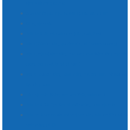
bệnh lý bề mặt giác mạc
Chụp bản đồ giác mạc, đo biên độ điều tiết, thử kính
Xét nghiệm máu
Phẫu thuật lấy mỡ dưới da mi (trên , dưới, 2 mi)
Điều trị Glôcôm bằng tạo hình vùng bè (Trabeculoplasty)
Điều trị một số bệnh võng mạc bằng laser (bệnh võng mạc tiểu
đường, cap huyết áp, trẻ đẻ non…)
Điều trị Glôcôm bằng Laser mống mắt chu biên, mở bao sau
đục bằng Laser
Tiêm nội nhãn (Kháng sinh, anti VEGF, corticoid…)
Phẫu thuật Cắt Dịch Kính có hoặc không Laser nội nhãn
Phẫu thuật tán nhuyễn thể thuỷ tinh bằng siêu âm (Phaco) có
hoặc không đặt IOL