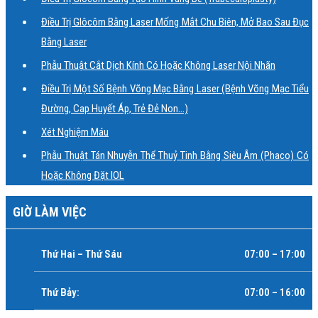
Điều Trị Glôcôm Bằng Laser Mống Mắt Chu Biên, Mở Bao Sau Đục
Bằng Laser
Phẫu Thuật Cắt Dịch Kính Có Hoặc Không Laser Nội Nhãn
Điều Trị Một Số Bệnh Võng Mạc Bằng Laser (bệnh Võng Mạc Tiểu
Đường, Cap Huyết Áp, Trẻ Đẻ Non…)
Xét Nghiệm Máu
Phẫu Thuật Tán Nhuyễn Thể Thuỷ Tinh Bằng Siêu Âm (Phaco) Có
Hoặc Không Đặt IOL
GIỜ LÀM VIỆC
Thứ Hai – Thứ Sáu
07:00 – 17:00
Thứ Bảy:
07:00 – 16:00