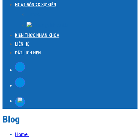
HOẠT ĐỘNG & SỰ KIỆN
Tin tức
Chương trình ưu đãi
KIẾN THỨC NHÃN KHOA
LIÊN HỆ
ĐẶT LỊCH HẸN
Blog
Home