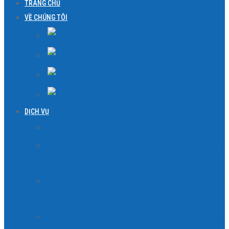
TRANG CHỦ
VỀ CHÚNG TÔI
Giới thiệu
Đội ngũ bác sỹ
Năng lực chúng tôi
Cơ sở vật chất
DỊCH VỤ
Khám lâm sàng mắt
Đo sắc giác, đo khúc xạ khách quan (soi bóng đồng tử –
Skiascope)
Siêu âm mắt, chụp OCT bán phần sau nhãn cầu, chụp đáy mắt
không huỳnh quang…
Đặt kính áp tròng điều trị: tật khúc xạ, giác mạc hình chóp,