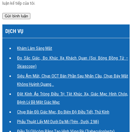
luận kế tiếp của tôi.
DỊCH VỤ
Khám Lâm Sàng Mắt
Đo Sắc Giác, Đo Khúc Xạ Khách Quan (soi Bóng Đồng Tử –
Skiascope)
Siêu Âm Mắt, Chụp OCT Bán Phần Sau Nhãn Cầu, Chụp Đáy Mắt
Không Huỳnh Quang…
Đặt Kính Áp Tròng Điều Trị: Tật Khúc Xạ, Giác Mạc Hình Chóp,
Bệnh Lý Bề Mặt Giác Mạc
Chụp Bản Đồ Giác Mạc, Đo Biên Độ Điều Tiết, Thử Kính
Phẫu Thuật Lấy Mỡ Dưới Da Mi (trên , Dưới, 2 Mi)
Điều Trị Glôcôm Bằng Tạo Hình Vùng Bè (Trabeculoplasty)