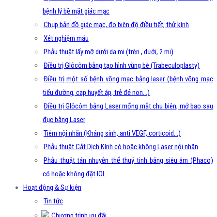
bệnh lý bề mặt giác mạc
Chụp bản đồ giác mạc, đo biên độ điều tiết, thử kính
Xét nghiệm máu
Phẫu thuật lấy mỡ dưới da mi (trên , dưới, 2 mi)
Điều trị Glôcôm bằng tạo hình vùng bè (Trabeculoplasty)
Điều trị một số bệnh võng mạc bằng laser (bệnh võng mạc
tiểu đường, cap huyết áp, trẻ đẻ non…)
Điều trị Glôcôm bằng Laser mống mắt chu biên, mở bao sau
đục bằng Laser
Tiêm nội nhãn (Kháng sinh, anti VEGF, corticoid…)
Phẫu thuật Cắt Dịch Kính có hoặc không Laser nội nhãn
Phẫu thuật tán nhuyễn thể thuỷ tinh bằng siêu âm (Phaco)
có hoặc không đặt IOL
Hoạt động & Sự kiện
Tin tức
Chương trình ưu đãi