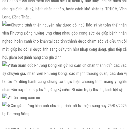
ca Phaco – đặt kính mềm nội nhãn điều trị bệnh lý Đục thủy tinh thể miễn phí
cho gia đình liệt sỹ, bệnh nhân nghèo, hoàn cảnh khó khăn tại TP.HCM, Vĩnh
Long, Đồng Tháp…
Chương trình thiện nguyện này được đội ngũ Bác sỹ và toàn thể nhân
viên Phương Đông hưởng ứng cùng nhau góp công sức để giúp bệnh nhân
nghèo, hoàn cảnh khó khăn tại các tỉnh thành được chăm sóc và điều trị đôi
mắt, giúp họ có lại được ánh sáng để tự tin hòa nhập cộng đồng, giao tiếp xã
hội, giảm bớt gánh nặng cho gia đình.
Ban Giám đốc Phương Đông xin gửi lời cảm ơn chân thành đến các Bác
sỹ chuyên gia, nhân viên Phương Đông, các mạnh thường quân, các đơn vị
tài trợ đã đồng hành cùng chúng tôi thực hiện chương trình mang ý nghĩa
nhân văn này nhân dịp hưởng ứng Kỷ niệm 78 năm Ngày thương binh liệt sỹ.
Trân trọng cảm ơn.
Xin gửi những hình ảnh chương trình mổ từ thiện sáng nay 25/07/2025
tại Phương Đông.