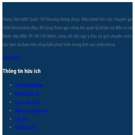
Trung Tâm Mắt Quốc Tế Phương Đông được điều hành bởi các chuyên gia
nhãn khoa hàng đầu, đã từng tham gia công tác quản lý, khám và điều trị tại
Bệnh viện Mắt TP. Hồ Chí Minh, cùng với đội ngũ y bác sỹ giỏi chuyên môn,
tận tâm và đam mê cống hiến phát triển trong lĩnh vực nhãn khoa
Xem thêm
Thông tin hữu ích
Giới thiệu chung
Đội ngũ bác sĩ
Cơ sở vật chất
Năng lực chúng tôi
Liên hệ
Đặt lịch hẹn