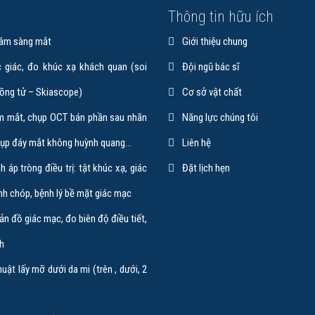
ụ
Thông tin hữu ích
âm sàng mắt
Giới thiệu chung
 giác, đo khúc xạ khách quan (soi
Đội ngũ bác sĩ
ồng tử – Skiascope)
Cơ sở vật chất
m mắt, chụp OCT bán phần sau nhãn
Năng lực chúng tôi
hụp đáy mắt không huỳnh quang…
Liên hệ
h áp tròng điều trị: tật khúc xạ, giác
Đặt lịch hẹn
nh chóp, bệnh lý bề mặt giác mạc
n đồ giác mạc, đo biên độ điều tiết,
nh
uật lấy mỡ dưới da mi (trên , dưới, 2