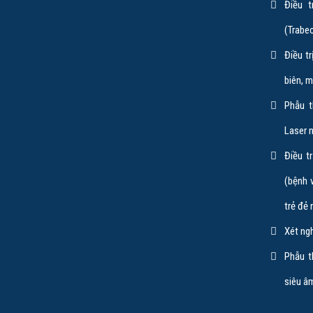
Điều t
(Trabe
Điều t
biên, 
Phẫu t
Laser 
Điều t
(bệnh 
trẻ đẻ
Xét ng
Phẫu t
siêu â