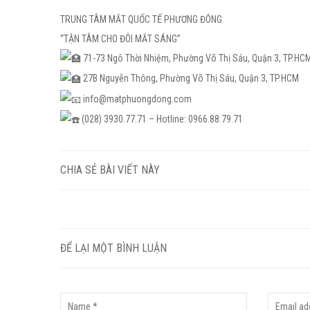
TRUNG TÂM MẮT QUỐC TẾ PHƯƠNG ĐÔNG
“TẬN TÂM CHO ĐÔI MẮT SÁNG”
71-73 Ngô Thời Nhiệm, Phường Võ Thị Sáu, Quận 3, TP.HCM 
27B Nguyễn Thông, Phường Võ Thị Sáu, Quận 3, TP.HCM
info@matphuongdong.com
(028) 3930.77.71 – Hotline: 0966.88.79.71
CHIA SẺ BÀI VIẾT NÀY
ĐỂ LẠI MỘT BÌNH LUẬN