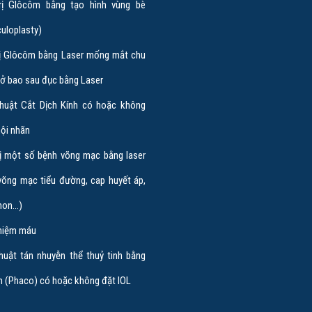
rị Glôcôm bằng tạo hình vùng bè
culoplasty)
rị Glôcôm bằng Laser mống mắt chu
mở bao sau đục bằng Laser
huật Cắt Dịch Kính có hoặc không
nội nhãn
rị một số bệnh võng mạc bằng laser
võng mạc tiểu đường, cap huyết áp,
 non…)
hiệm máu
huật tán nhuyễn thể thuỷ tinh bằng
m (Phaco) có hoặc không đặt IOL