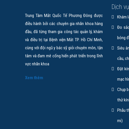
Dịch v
Trung Tâm Mắt Quốc Tế Phương Đông được
Khám l
điều hành bởi các chuyên gia nhãn khoa hàng
Đo sắc
đầu, đã từng tham gia công tác quản lý, khám
bóng đ
và điều trị tại Bệnh viện Mắt TP. Hồ Chí Minh,
cùng với đội ngũ y bác sỹ giỏi chuyên môn, tận
Siêu â
tâm và đam mê cống hiến phát triển trong lĩnh
cầu, c
vực nhãn khoa
Đặt kín
Xem thêm
mạc hì
Chụp bả
thử kí
Phẫu th
mi)