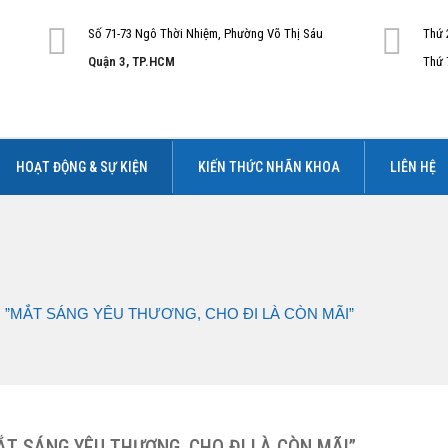
Số 71-73 Ngô Thời Nhiệm, Phường Võ Thị Sáu
Thứ 
Quận 3, TP.HCM
Thứ 
HOẠT ĐỘNG & SỰ KIỆN
KIẾN THỨC NHÃN KHOA
LIÊN HỆ
”MẮT SÁNG YÊU THƯƠNG, CHO ĐI LÀ CÒN MÃI”
T SÁNG YÊU THƯƠNG, CHO ĐI LÀ CÒN MÃI”