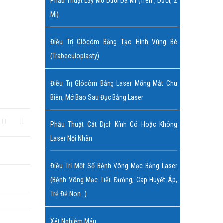
Phẫu Thuật Lấy Mỡ Dưới Da Mi (trên , Dưới, 2
Mi)
Điều Trị Glôcôm Bằng Tạo Hình Vùng Bè
(Trabeculoplasty)
Điều Trị Glôcôm Bằng Laser Mống Mắt Chu
Biên, Mở Bao Sau Đục Bằng Laser
Phẫu Thuật Cắt Dịch Kính Có Hoặc Không
Laser Nội Nhãn
Điều Trị Một Số Bệnh Võng Mạc Bằng Laser
(bệnh Võng Mạc Tiểu Đường, Cap Huyết Áp,
Trẻ Đẻ Non…)
Xét Nghiệm Máu