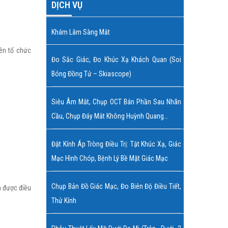
DỊCH VỤ
Khám Lâm Sàng Mắt
ên tổ chức
Đo Sắc Giác, Đo Khúc Xạ Khách Quan (soi
Bóng Đồng Tử – Skiascope)
Siêu Âm Mắt, Chụp OCT Bán Phần Sau Nhãn
Cầu, Chụp Đáy Mắt Không Huỳnh Quang…
Đặt Kính Áp Tròng Điều Trị: Tật Khúc Xạ, Giác
Mạc Hình Chóp, Bệnh Lý Bề Mặt Giác Mạc
Chụp Bản Đồ Giác Mạc, Đo Biên Độ Điều Tiết,
n được điều
Thử Kính