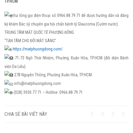
TP.HCM
.
Vui lòng gọi điện thoại số 0966.88.79.71 để được hướng dẫn và đăng
ký khám Bác sỹ chuyên gia hội chẩn bệnh lý Glaucoma (Cườm nước).
TRUNG TÂM MẮT QUỐC TẾ PHƯƠNG ĐÔNG
“TẬN TÂM CHO ĐÔI MẮT SÁNG”
https://matphuongdong.com/
71-73 Ngô Thời Nhiệm, Phường Xuân Hòa, TP.HCM (đối diện Bệnh
viện Da Liễu)
27B Nguyễn Thông, Phường Xuân Hòa, TP.HCM.
info@matphuongdong.com
(028) 3930.77.71 – Hotline: 0966.88.79.71
CHIA SẺ BÀI VIẾT NÀY