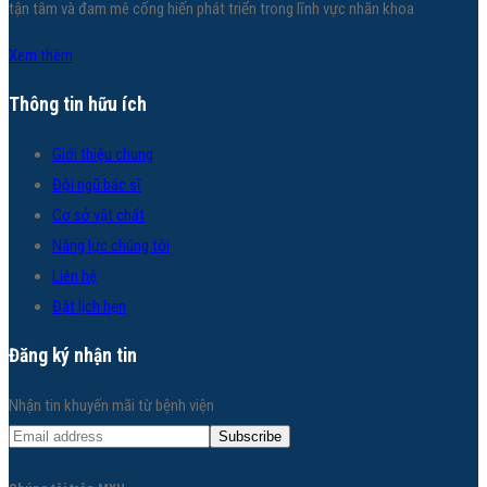
tận tâm và đam mê cống hiến phát triển trong lĩnh vực nhãn khoa
Xem thêm
Thông tin hữu ích
Giới thiệu chung
Đội ngũ bác sĩ
Cơ sở vật chất
Năng lực chúng tôi
Liên hệ
Đặt lịch hẹn
Đăng ký nhận tin
Nhận tin khuyến mãi từ bệnh viện
Subscribe