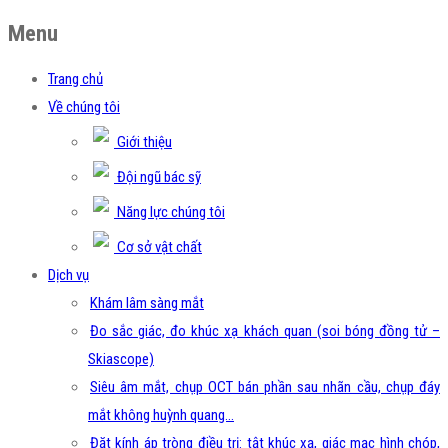
Menu
Trang chủ
Về chúng tôi
Giới thiệu
Đội ngũ bác sỹ
Năng lực chúng tôi
Cơ sở vật chất
Dịch vụ
Khám lâm sàng mắt
Đo sắc giác, đo khúc xạ khách quan (soi bóng đồng tử –
Skiascope)
Siêu âm mắt, chụp OCT bán phần sau nhãn cầu, chụp đáy
mắt không huỳnh quang…
Đặt kính áp tròng điều trị: tật khúc xạ, giác mạc hình chóp,