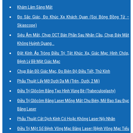
Khám Lâm Sàng Mắt
Đo Sắc Giác, Đo Khúc Xạ Khách Quan (soi Bóng Đồng Tử –
Skiascope)
Siêu Âm Mắt, Chụp OCT Bán Phần Sau Nhãn Cầu, Chụp Đáy Mắt
Không Huỳnh Quang…
Đặt Kính Áp Tròng Điều Trị: Tật Khúc Xạ, Giác Mạc Hình Chóp,
Bệnh Lý Bề Mặt Giác Mạc
Chụp Bản Đồ Giác Mạc, Đo Biên Độ Điều Tiết, Thử Kính
Phẫu Thuật Lấy Mỡ Dưới Da Mi (trên , Dưới, 2 Mi)
Điều Trị Glôcôm Bằng Tạo Hình Vùng Bè (Trabeculoplasty)
Điều Trị Glôcôm Bằng Laser Mống Mắt Chu Biên, Mở Bao Sau Đục
Bằng Laser
Phẫu Thuật Cắt Dịch Kính Có Hoặc Không Laser Nội Nhãn
Điều Trị Một Số Bệnh Võng Mạc Bằng Laser (bệnh Võng Mạc Tiểu