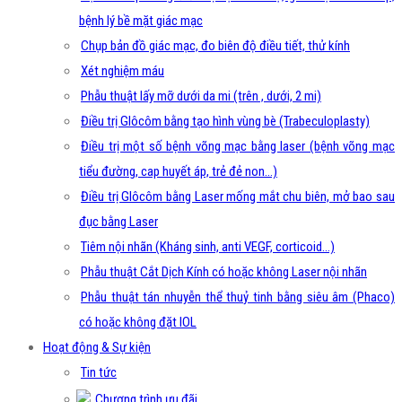
bệnh lý bề mặt giác mạc
Chụp bản đồ giác mạc, đo biên độ điều tiết, thử kính
Xét nghiệm máu
Phẫu thuật lấy mỡ dưới da mi (trên , dưới, 2 mi)
Điều trị Glôcôm bằng tạo hình vùng bè (Trabeculoplasty)
Điều trị một số bệnh võng mạc bằng laser (bệnh võng mạc
tiểu đường, cap huyết áp, trẻ đẻ non…)
Điều trị Glôcôm bằng Laser mống mắt chu biên, mở bao sau
đục bằng Laser
Tiêm nội nhãn (Kháng sinh, anti VEGF, corticoid…)
Phẫu thuật Cắt Dịch Kính có hoặc không Laser nội nhãn
Phẫu thuật tán nhuyễn thể thuỷ tinh bằng siêu âm (Phaco)
có hoặc không đặt IOL
Hoạt động & Sự kiện
Tin tức
Chương trình ưu đãi