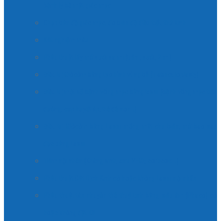
bệnh lý bề mặt giác mạc
Chụp bản đồ giác mạc, đo biên độ điều tiết, thử kính
Xét nghiệm máu
Phẫu thuật lấy mỡ dưới da mi (trên , dưới, 2 mi)
Điều trị Glôcôm bằng tạo hình vùng bè (Trabeculoplasty)
Điều trị một số bệnh võng mạc bằng laser (bệnh võng mạc tiểu
đường, cap huyết áp, trẻ đẻ non…)
Điều trị Glôcôm bằng Laser mống mắt chu biên, mở bao sau
đục bằng Laser
Tiêm nội nhãn (Kháng sinh, anti VEGF, corticoid…)
Phẫu thuật Cắt Dịch Kính có hoặc không Laser nội nhãn
Phẫu thuật tán nhuyễn thể thuỷ tinh bằng siêu âm (Phaco) có
hoặc không đặt IOL