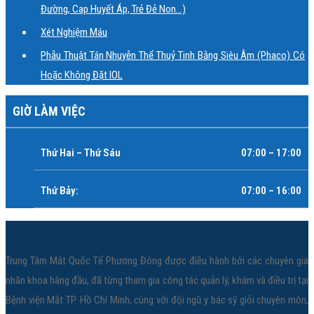
Đường, Cap Huyết Áp, Trẻ Đẻ Non…)
Xét Nghiệm Máu
Phẫu Thuật Tán Nhuyễn Thể Thuỷ Tinh Bằng Siêu Âm (Phaco) Có
Hoặc Không Đặt IOL
GIỜ LÀM VIỆC
Thứ Hai – Thứ Sáu
07:00 – 17:00
Thứ Bảy:
07:00 – 16:00
Trung Tâm Mắt Quốc Tế Phương Đông được điều hành bởi các chuyên gia
nhãn khoa hàng đầu, đã từng tham gia công tác quản lý, khám và điều trị tại
Bệnh viện Mắt TP. Hồ Chí Minh, cùng với đội ngũ y bác sỹ giỏi chuyên môn,