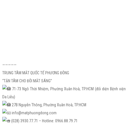
—————
TRUNG TÂM MẮT QUỐC TẾ PHƯƠNG ĐÔNG
“TẬN TÂM CHO ĐÔI MẮT SÁNG”
71-73 Ngô Thời Nhiệm, Phường Xuân Hoà, TP.HCM (đối diện Bệnh viện
Da Liễu)
27B Nguyễn Thông, Phường Xuân Hoà, TP.HCM
info@matphuongdong.com
(028) 3930.77.71 – Hotline: 0966.88.79.71