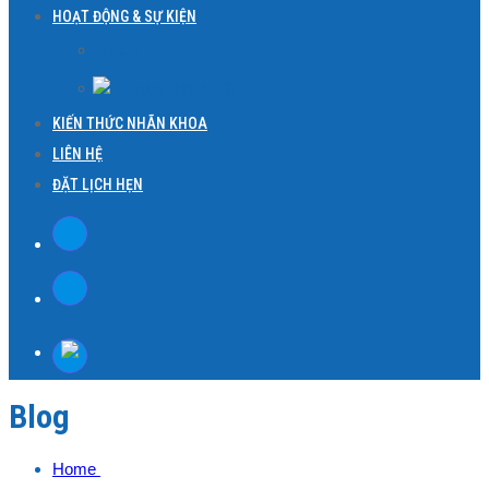
HOẠT ĐỘNG & SỰ KIỆN
Tin tức
Chương trình ưu đãi
KIẾN THỨC NHÃN KHOA
LIÊN HỆ
ĐẶT LỊCH HẸN
Blog
Home