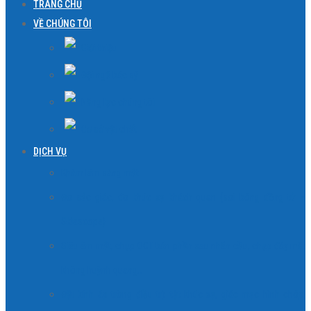
TRANG CHỦ
VỀ CHÚNG TÔI
Giới thiệu
Đội ngũ bác sỹ
Năng lực chúng tôi
Cơ sở vật chất
DỊCH VỤ
Khám lâm sàng mắt
Đo sắc giác, đo khúc xạ khách quan (soi bóng đồng tử –
Skiascope)
Siêu âm mắt, chụp OCT bán phần sau nhãn cầu, chụp đáy mắt
không huỳnh quang…
Đặt kính áp tròng điều trị: tật khúc xạ, giác mạc hình chóp,