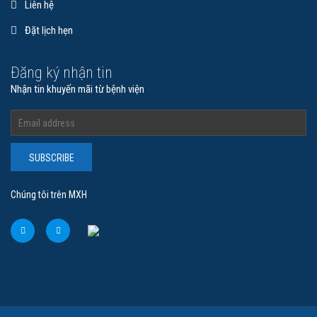
Liên hệ
Đặt lịch hẹn
Đăng ký nhận tin
Nhận tin khuyến mãi từ bệnh viện
BS.CKII VÕ NGUYÊN UYÊN THẢO
Chuyên Gia Cố Vấn Cao Cấp
SUBSCRIBE
Chúng tôi trên MXH
Nguyên Phó Trưởng Khoa Khám mắt Bệnh viện Mắt TP.HCM. Bác sỹ
Võ Nguyên Uyên Thảo có hơn 25 năm…
Xem chi tiết