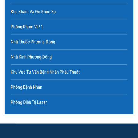
Chuyên Gia Cố Vấn Cao Cấp
Khu Khám Và Đo Khúc Xạ
Nguyên Trưởng Phòng Chỉ đạo tuyến Bệnh viện Mắt TP. HCM. Nguyên
Phòng Khám VIP 1
Giám đốc chuyên môn Bệnh viện Mắt Quốc…
Nhà Thuốc Phương Đông
Xem chi tiết
Nhà Kính Phương Đông
Khu Vực Tư Vấn Bệnh Nhân Phẫu Thuật
Phòng Bệnh Nhân
Phòng Điều Trị Laser