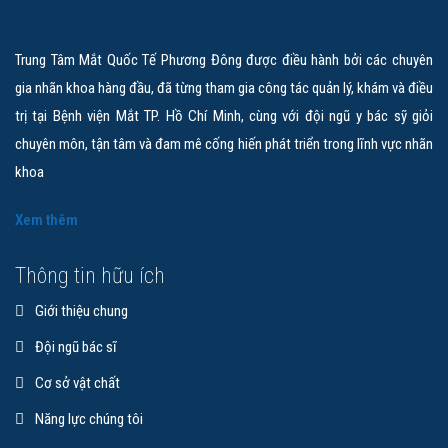
Trung Tâm Mắt Quốc Tế Phương Đông được điều hành bởi các chuyên
BS.CKII NGUYỄN ĐỖ NGUYÊN
gia nhãn khoa hàng đầu, đã từng tham gia công tác quản lý, khám và điều
Chuyên Gia Cao Cấp
trị tại Bệnh viện Mắt TP. Hồ Chí Minh, cùng với đội ngũ y bác sỹ giỏi
chuyên môn, tận tâm và đam mê cống hiến phát triển trong lĩnh vực nhãn
Nguyên Trưởng Khoa Tổng Hợp Bệnh viện Mắt TP.HCM. 👨‍⚕️BS đã có
khoa
hơn 30 năm kinh nghiệm khám hội chẩn…
Xem thêm
Xem chi tiết
Thông tin hữu ích
Giới thiệu chung
Đội ngũ bác sĩ
Cơ sở vật chất
Năng lực chúng tôi