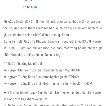
0 bình luận
Khi gặp các vấn đề về mắt như nhìn mờ, chói sáng, nhức mắt hay suy giảm
thị lực, việc được thăm khám bởi bác sỹ chuyên gia giàu kinh nghiệm sẽ
giúp chẩn đoán chính xác và điều trị hiệu quả hơn.
Trung Tâm Mắt Quốc Tế Phương Đông trân trọng giới thiệu BS.CKII Nguyễn
Trí Dũng – Giám đốc chuyên môn cấp cao, một trong những chuyên gia
nhãn khoa được nhiều bệnh nhân tin tưởng.
👨‍⚕️ Quá trình công tác nổi bật:
🌟 Nguyên Phó Giám đốc điều hành Bệnh viện Mắt TP.HCM
🌟 Nguyên Trưởng Khoa Glaucoma Bệnh viện Mắt TP.HCM
🌟 Nguyên Trưởng Khoa Chẩn đoán hình ảnh Bệnh viện Mắt TP.HCM
🍀 Với chuyên môn sâu và nhiều năm kinh nghiệm phẫu thuật, BS Nguyễn
Trí Dũng trực tiếp khám và điều trị:
🔹 Phẫu thuật Phaco điều trị đục thủy tinh thể (cườm khô), kể cả các ca