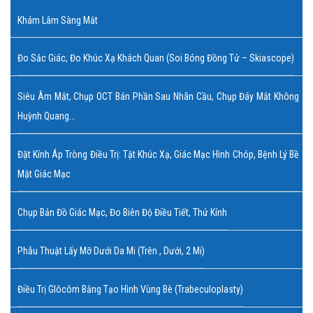
Khám Lâm Sàng Mắt
Đo Sắc Giác, Đo Khúc Xạ Khách Quan (soi Bóng Đồng Tử – Skiascope)
Siêu Âm Mắt, Chụp OCT Bán Phần Sau Nhãn Cầu, Chụp Đáy Mắt Không
Huỳnh Quang…
Đặt Kính Áp Tròng Điều Trị: Tật Khúc Xạ, Giác Mạc Hình Chóp, Bệnh Lý Bề
Mặt Giác Mạc
Chụp Bản Đồ Giác Mạc, Đo Biên Độ Điều Tiết, Thử Kính
Phẫu Thuật Lấy Mỡ Dưới Da Mi (trên , Dưới, 2 Mi)
Điều Trị Glôcôm Bằng Tạo Hình Vùng Bè (Trabeculoplasty)