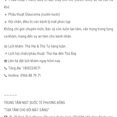
khó
🔹 Phẫu thuật Glaucoma (cườm nước)
🔹 Hội chẩn, điều trị các bệnh lý mắt phức tạp
Không chỉ giỏi chuyên môn, Bác sỹ còn luôn tận tâm, cẩn trọng trong từng
ca khám, mang đến sự an tâm cho bệnh nhân.
📅 Lịch khám: Thứ Hai & Thứ Tư hằng tuần
📌 Lịch hội chẩn/phẫu thuật: Thứ Hai đến Thứ Bảy.
☎️ Liên hệ đặt lịch khám ngay hôm nay:
📞 Tổng đài: 1800234571
📞 Hotline: 0966 88 79 71
—————
TRUNG TÂM MẮT QUỐC TẾ PHƯƠNG ĐÔNG
“TẬN TÂM CHO ĐÔI MẮT SÁNG”