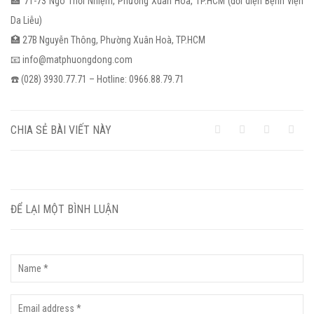
🏥 71-73 Ngô Thời Nhiệm, Phường Xuân Hoà, TP.HCM (đối diện Bệnh viện
Da Liễu)
🏥 27B Nguyễn Thông, Phường Xuân Hoà, TP.HCM
📧 info@matphuongdong.com
☎️ (028) 3930.77.71 – Hotline: 0966.88.79.71
CHIA SẺ BÀI VIẾT NÀY
ĐỂ LẠI MỘT BÌNH LUẬN