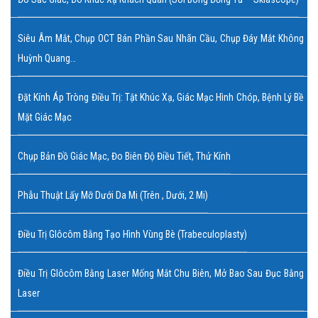
Siêu Âm Mắt, Chụp OCT Bán Phần Sau Nhãn Cầu, Chụp Đáy Mắt Không
Huỳnh Quang…
Đặt Kính Áp Tròng Điều Trị: Tật Khúc Xạ, Giác Mạc Hình Chóp, Bệnh Lý Bề
Mặt Giác Mạc
Chụp Bản Đồ Giác Mạc, Đo Biên Độ Điều Tiết, Thử Kính
Phẫu Thuật Lấy Mỡ Dưới Da Mi (trên , Dưới, 2 Mi)
Điều Trị Glôcôm Bằng Tạo Hình Vùng Bè (Trabeculoplasty)
Điều Trị Glôcôm Bằng Laser Mống Mắt Chu Biên, Mở Bao Sau Đục Bằng
Laser