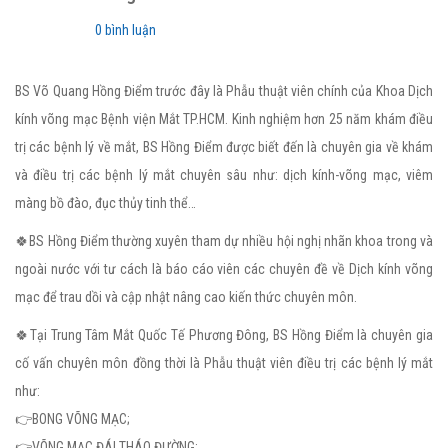
0 bình luận
BS Võ Quang Hồng Điểm trước đây là Phẫu thuật viên chính của Khoa Dịch
kính võng mạc Bệnh viện Mắt TP.HCM. Kinh nghiệm hơn 25 năm khám điều
trị các bệnh lý về mắt, BS Hồng Điểm được biết đến là chuyên gia về khám
và điều trị các bệnh lý mắt chuyên sâu như: dịch kính-võng mạc, viêm
màng bồ đào, đục thủy tinh thể…
🍀BS Hồng Điểm thường xuyên tham dự nhiều hội nghị nhãn khoa trong và
ngoài nước với tư cách là báo cáo viên các chuyên đề về Dịch kính võng
mạc để trau dồi và cập nhật nâng cao kiến thức chuyên môn.
🍀Tại Trung Tâm Mắt Quốc Tế Phương Đông, BS Hồng Điểm là chuyên gia
cố vấn chuyên môn đồng thời là Phẫu thuật viên điều trị các bệnh lý mắt
như:
👉BONG VÕNG MẠC;
👉VÕNG MẠC ĐÁI THÁO ĐƯỜNG;