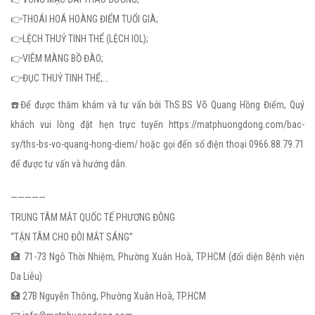
👉THOÁI HOÁ HOÀNG ĐIỂM TUỔI GIÀ;
👉LỆCH THUỶ TINH THỂ (LỆCH IOL);
👉VIÊM MÀNG BỒ ĐÀO;
👉ĐỤC THUỶ TINH THỂ;…
☎️Để được thăm khám và tư vấn bởi ThS.BS Võ Quang Hồng Điểm, Quý
khách vui lòng đặt hẹn trực tuyến https://matphuongdong.com/bac-
sy/ths-bs-vo-quang-hong-diem/ hoặc gọi đến số điện thoại 0966.88.79.71
để được tư vấn và hướng dẫn.
—————
TRUNG TÂM MẮT QUỐC TẾ PHƯƠNG ĐÔNG
“TẬN TÂM CHO ĐÔI MẮT SÁNG”
🏥 71-73 Ngô Thời Nhiệm, Phường Xuân Hoà, TP.HCM (đối diện Bệnh viện
Da Liễu)
🏥 27B Nguyễn Thông, Phường Xuân Hoà, TP.HCM